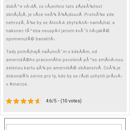
dobÅ™e vÄ›dÃ­, co vÅ¡echno tato zÃ¡leÅ¾itost
obnÃ¡Å¡Ã­, je vÃ­ce neÅ¾ Å¾Ã¡doucÃ­. ProtoÅ¾e zde
nehrozÃ­, Å¾e by se ÄlovÄ›k zbyteÄnÄ› namÃ¡hal, a
nakonec tÅ™eba neuspÄ›l jenom kvÅ¯li nÄ›jakÃ©
opomenutÃ© banalitÄ›.
Tady pomÃ¡hajÃ­ naÅ¡incÅ¯m s kdeÄÃ­m, od
americkÃ©ho pracovnÃ­ho povolenÃ­ pÅ™es zmÃ­nÄ›nou
zelenou kartu aÅ¾ po americkÃ© obÄanstvÃ­. CoÅ¾ je
dokonalÃ½ servis pro ty, kdo by se rÃ¡di uchytili prÃ¡vÄ›
v Americe.
4.6/5 - (10 votes)