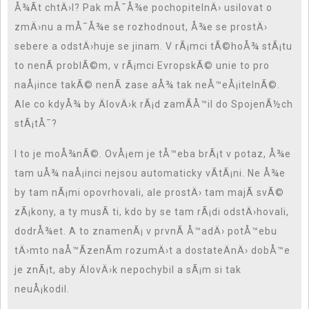
Å¾Ã­t chtÄ›l? Pak mÅ¯Å¾e pochopitelnÄ› usilovat o
zmÄ›nu a mÅ¯Å¾e se rozhodnout, Å¾e se prostÄ›
sebere a odstÄ›huje se jinam. V rÃ¡mci tÃ©hoÅ¾ stÃ¡tu
to nenÃ­ problÃ©m, v rÃ¡mci EvropskÃ© unie to pro
naÅ¡ince takÃ© nenÃ­ zase aÅ¾ tak neÅ™eÅ¡itelnÃ©.
Ale co kdyÅ¾ by ÄlovÄ›k rÃ¡d zamÃ­Å™il do SpojenÃ½ch
stÃ¡tÅ¯?
I to je moÅ¾nÃ©. OvÅ¡em je tÅ™eba brÃ¡t v potaz, Å¾e
tam uÅ¾ naÅ¡inci nejsou automaticky vÃ­tÃ¡ni. Ne Å¾e
by tam nÃ¡mi opovrhovali, ale prostÄ› tam majÃ­ svÃ©
zÃ¡kony, a ty musÃ­ ti, kdo by se tam rÃ¡di odstÄ›hovali,
dodrÅ¾et. A to znamenÃ¡ v prvnÃ­ Å™adÄ› potÅ™ebu
tÄ›mto naÅ™Ã­zenÃ­m rozumÄ›t a dostateÄnÄ› dobÅ™e
je znÃ¡t, aby ÄlovÄ›k nepochybil a sÃ¡m si tak
neuÅ¡kodil.