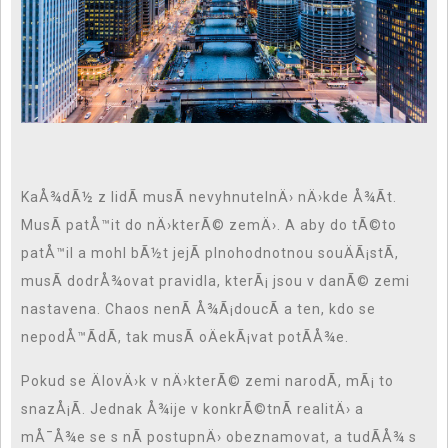
KaÅ¾dÃ½ z lidÃ­ musÃ­ nevyhnutelnÄ› nÄ›kde Å¾Ã­t.
MusÃ­ patÅ™it do nÄ›kterÃ© zemÄ›. A aby do tÃ©to
patÅ™il a mohl bÃ½t jejÃ­ plnohodnotnou souÄÃ¡stÃ­,
musÃ­ dodrÅ¾ovat pravidla, kterÃ¡ jsou v danÃ© zemi
nastavena. Chaos nenÃ­ Å¾Ã¡doucÃ­ a ten, kdo se
nepodÅ™Ã­dÃ­, tak musÃ­ oÄekÃ¡vat potÃ­Å¾e.
Pokud se ÄlovÄ›k v nÄ›kterÃ© zemi narodÃ­, mÃ¡ to
snazÅ¡Ã­. Jednak Å¾ije v konkrÃ©tnÃ­ realitÄ› a
mÅ¯Å¾e se s nÃ­ postupnÄ› obeznamovat, a tudÃ­Å¾ s