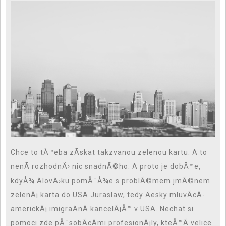
Chce to tÅ™eba zÃ­skat takzvanou zelenou kartu. A to
nenÃ­ rozhodnÄ› nic snadnÃ©ho. A proto je dobÅ™e,
kdyÅ¾ ÄlovÄ›ku pomÅ¯Å¾e s problÃ©mem jmÃ©nem
zelenÃ¡ karta do USA Juraslaw
, tedy Äesky mluvÃ­cÃ­
americkÃ¡ imigraÄnÃ­ kancelÃ¡Å™ v USA. Nechat si
pomoci zde pÅ¯sobÃ­cÃ­mi profesionÃ¡ly, kteÅ™Ã­ velice