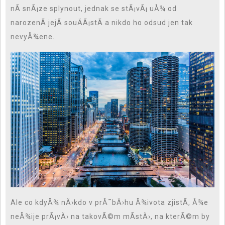
nÃ­ snÃ¡ze splynout, jednak se stÃ¡vÃ¡ uÅ¾ od
narozenÃ­ jejÃ­ souÄÃ¡stÃ­ a nikdo ho odsud jen tak
nevyÅ¾ene.
Ale co kdyÅ¾ nÄ›kdo v prÅ¯bÄ›hu Å¾ivota zjistÃ­, Å¾e
neÅ¾ije prÃ¡vÄ› na takovÃ©m mÃ­stÄ›, na kterÃ©m by