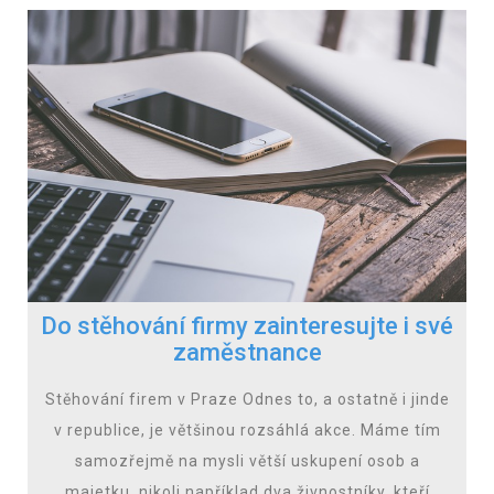
Do stěhování firmy zainteresujte i své
zaměstnance
Stěhování firem v Praze Odnes to, a ostatně i jinde
v republice, je většinou rozsáhlá akce. Máme tím
samozřejmě na mysli větší uskupení osob a
majetku, nikoli například dva živnostníky, kteří