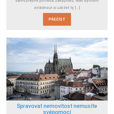
samozřejmě potřeba zákazníků. Měli bychom
zvládnout si udržet ty […]
PŘEČÍST
Spravovat nemovitost nemusíte
svépomocí