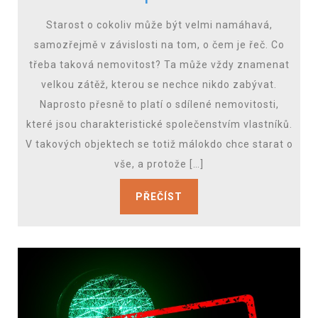
Starost o cokoliv může být velmi namáhavá,
samozřejmě v závislosti na tom, o čem je řeč. Co
třeba taková nemovitost? Ta může vždy znamenat
velkou zátěž, kterou se nechce nikdo zabývat.
Naprosto přesně to platí o sdílené nemovitosti,
které jsou charakteristické společenstvím vlastníků.
V takových objektech se totiž málokdo chce starat o
vše, a protože […]
PŘEČÍST