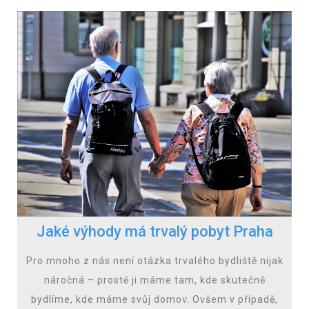
Jaké výhody má trvalý pobyt Praha
Pro mnoho z nás není otázka trvalého bydliště nijak
náročná – prostě ji máme tam, kde skutečně
bydlíme, kde máme svůj domov. Ovšem v případě,