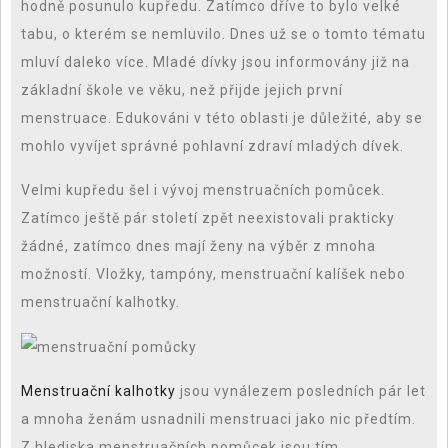
hodně posunulo kupředu. Zatímco dříve to bylo velké
tabu, o kterém se nemluvilo. Dnes už se o tomto tématu
mluví daleko více. Mladé dívky jsou informovány již na
základní škole ve věku, než přijde jejich první
menstruace. Edukováni v této oblasti je důležité, aby se
mohlo vyvíjet správné pohlavní zdraví mladých dívek.
Velmi kupředu šel i vývoj menstruačních pomůcek.
Zatímco ještě pár století zpět neexistovali prakticky
žádné, zatímco dnes mají ženy na výběr z mnoha
možností. Vložky, tampóny, menstruační kalíšek nebo
menstruační kalhotky.
Menstruační kalhotky
jsou vynálezem posledních pár let
a mnoha ženám usnadnili menstruaci jako nic předtím.
Z hlediska menstruačních pomůcek jsou tím