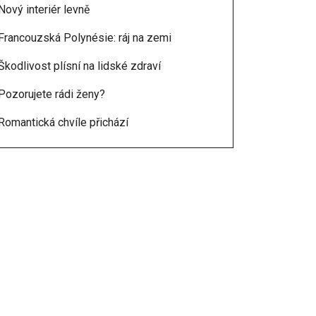
Nový interiér levně
Francouzská Polynésie: ráj na zemi
Škodlivost plísní na lidské zdraví
Pozorujete rádi ženy?
Romantická chvíle přichází