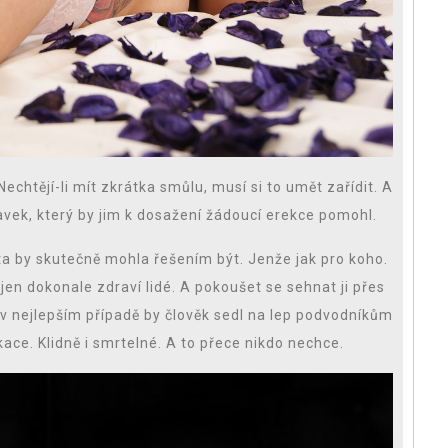
echtějí-li mít zkrátka smůlu, musí si to umět zařídit. A
avek, který by jim k dosažení žádoucí erekce pomohl.
 ta by skutečně mohla řešením být. Jenže jak pro koho.
 jen dokonale zdraví lidé. A pokoušet se sehnat ji přes
 v nejlepším případě by člověk sedl na lep podvodníkům
kace. Klidně i smrtelné. A to přece nikdo nechce.