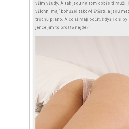
vším všudy. A tak jsou na tom dobře ti muži, 
všichni mají bohužel takové štěstí, a jsou m
trochu přáno. A co si mají počít, když i oni by s
jenže jim to prostě nejde?