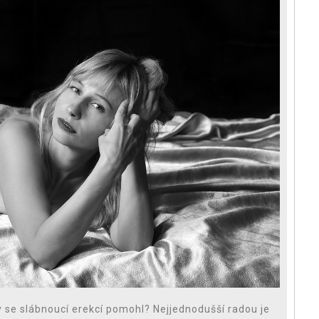
by se slábnoucí erekcí pomohl? Nejjednodušší radou je