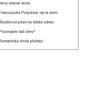
Nový interiér levně
Francouzská Polynésie: ráj na zemi
Škodlivost plísní na lidské zdraví
Pozorujete rádi ženy?
Romantická chvíle přichází