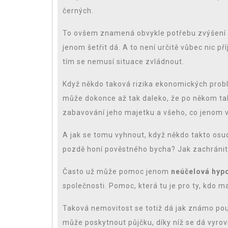
černých.
To ovšem znamená obvykle potřebu zvýšení v
jenom šetřit dá. A to není určitě vůbec nic p
tím se nemusí situace zvládnout.
Když někdo taková rizika ekonomických probl
může dokonce až tak daleko, že po někom tak
zabavování jeho majetku a všeho, co jenom v
A jak se tomu vyhnout, když někdo takto osud
pozdě honí pověstného bycha? Jak zachránit 
Často už může pomoc jenom
neúčelová hyp
společnosti. Pomoc, která tu je pro ty, kdo m
Taková nemovitost se totiž dá jak známo pou
může poskytnout půjčku, díky níž se dá vyrov