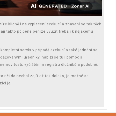
íze klidně i na vyplacení exekucí a zbavení se tak těch
ají takto půjčené peníze využít třeba i k nějakému
 kompletní servis v případě exekucí a také jednání se
gažovanými úředníky, nabízí se tu i pomoc s
emovitosti, vyčištěním registru dlužníků a podobně.
to někdo nechal zajít až tak daleko, je možné se
ici je.