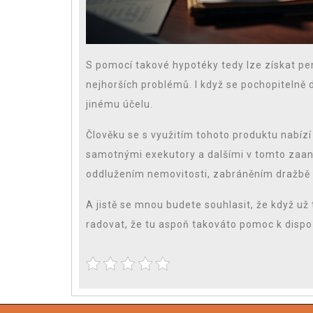
S pomocí takové hypotéky tedy lze získat pen
nejhorších problémů. I když se pochopitelně d
jinému účelu.
Člověku se s využitím tohoto produktu nabízí
samotnými exekutory a dalšími v tomto zaan
oddlužením nemovitosti, zabráněním dražbě n
A jistě se mnou budete souhlasit, že když už 
radovat, že tu aspoň takováto pomoc k dispoz