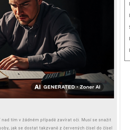
 nad tím v žádném případě zavírat oči. Musí se snažit
by, jak se dostat takzvaně z červených čísel do čísel