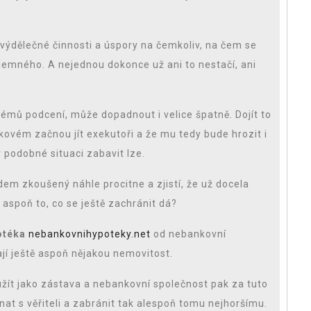
ýdělečné činnosti a úspory na čemkoliv, na čem se
říjemného. A nejednou dokonce už ani to nestačí, ani
émů podcení, může dopadnout i velice špatně. Dojít to
ovém začnou jít exekutoři a že mu tedy bude hrozit i
 podobné situaci zabavit lze.
em zkoušený náhle procitne a zjistí, že už docela
aspoň to, co se ještě zachránit dá?
otéka
nebankovnihypoteky.net
od nebankovní
ají ještě aspoň nějakou nemovitost.
žít jako zástava a nebankovní společnost pak za tuto
nat s věřiteli a zabránit tak alespoň tomu nejhoršímu.