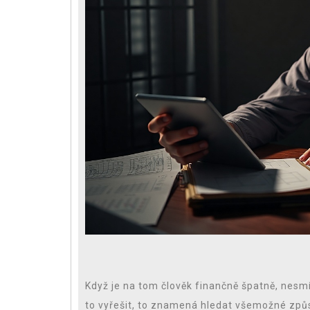
Když je na tom člověk finančně špatně, nesmí
to vyřešit, to znamená hledat všemožné způso