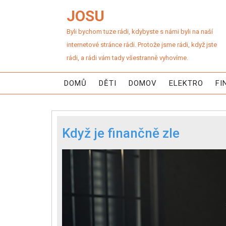
JOSU
Byli bychom tuze rádi, kdybyste s námi byli na naší
internetové stránce rádi. Protože jsme rádi, když jste
rádi, a rádi vám tady všestranně vyhovíme.
DOMŮ
DĚTI
DOMOV
ELEKTRO
FI
Když je finančně zle