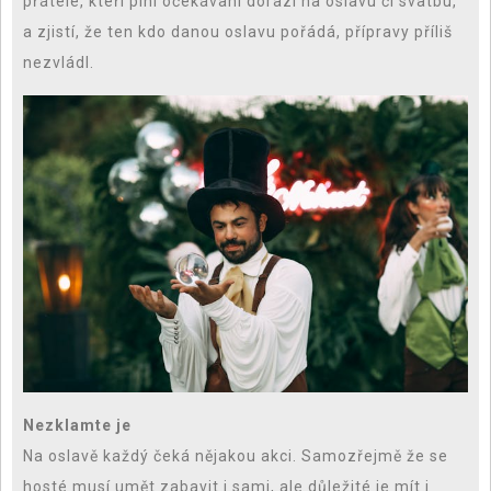
přátelé, kteří plní očekávaní dorazí na oslavu či svatbu,
a zjistí, že ten kdo danou oslavu pořádá, přípravy příliš
nezvládl.
Nezklamte je
Na oslavě každý čeká nějakou akci. Samozřejmě že se
hosté musí umět zabavit i sami, ale důležité je mít i