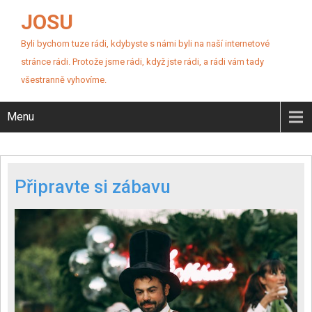
JOSU
Byli bychom tuze rádi, kdybyste s námi byli na naší internetové
stránce rádi. Protože jsme rádi, když jste rádi, a rádi vám tady
všestranně vyhovíme.
Menu
Připravte si zábavu