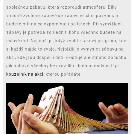
společnou zábavu, která rozproudí atmosféru. Díky
vhodně zvolené zábavě se zabaví všichni pozvaní, a
budete mít na co vzpomínat i po letech. Při vymýšlení
zábavy je potřeba zohlednit, koho všechno budete na
oslavě mít. Nejlepší je, když zvolíte takový program, kde
si každý najde to svoje. Nejtěžší je vymyslet zábavu na
akci, kde jsou dospělí i děti. Existuje ale mnoho způsobů
jak pobavit všechny bez rozdílu. Jednou možností je
kouzelník na akci
, kterou pořádáte.