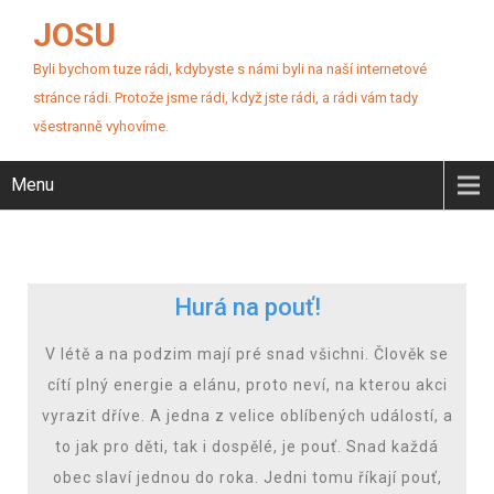
JOSU
Byli bychom tuze rádi, kdybyste s námi byli na naší internetové
stránce rádi. Protože jsme rádi, když jste rádi, a rádi vám tady
všestranně vyhovíme.
Menu
Hurá na pouť!
V létě a na podzim mají pré snad všichni. Člověk se
cítí plný energie a elánu, proto neví, na kterou akci
vyrazit dříve. A jedna z velice oblíbených událostí, a
to jak pro děti, tak i dospělé, je pouť. Snad každá
obec slaví jednou do roka. Jedni tomu říkají pouť,