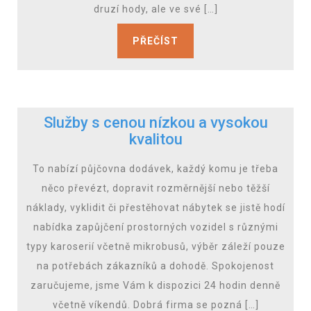
druzí hody, ale ve své […]
PŘEČÍST
Služby s cenou nízkou a vysokou
kvalitou
To nabízí půjčovna dodávek, každý komu je třeba
něco převézt, dopravit rozměrnější nebo těžší
náklady, vyklidit či přestěhovat nábytek se jistě hodí
nabídka zapůjčení prostorných vozidel s různými
typy karoserií včetně mikrobusů, výběr záleží pouze
na potřebách zákazníků a dohodě. Spokojenost
zaručujeme, jsme Vám k dispozici 24 hodin denně
včetně víkendů. Dobrá firma se pozná […]