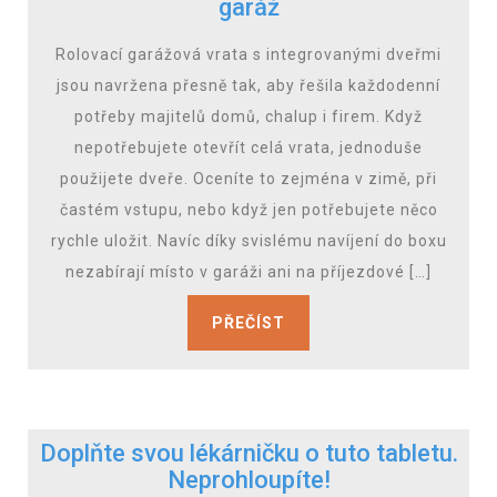
garáž
Rolovací garážová vrata s integrovanými dveřmi
jsou navržena přesně tak, aby řešila každodenní
potřeby majitelů domů, chalup i firem. Když
nepotřebujete otevřít celá vrata, jednoduše
použijete dveře. Oceníte to zejména v zimě, při
častém vstupu, nebo když jen potřebujete něco
rychle uložit. Navíc díky svislému navíjení do boxu
nezabírají místo v garáži ani na příjezdové […]
PŘEČÍST
Doplňte svou lékárničku o tuto tabletu.
Neprohloupíte!