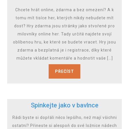
Chcete hrát online, zdarma a bez omezení? A k
tomu mít tisíce her, kterých nikdy nebudete mít
dost? Hry zdarma jsou stránky jako stvořené pro
milovníky online her. Tady určitě najdete svojí
oblíbenou hru, ke které se budete vracet. Hry jsou
zdarma a bezplatná je i registrace, díky které
můžete vkládat komentáře a hodnotit vaše […]
PŘEČÍST
Spinkejte jako v bavlnce
Rádi byste si dopřáli něco lepšího, než mají všichni
ostatní? Přineste si alespoň do své ložnice nádech