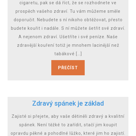
cigaretu, pak se dá říct, že se rozhodnete ve
prospěch vašeho zdraví. Tu vám můžeme směle
doporučit. Nebudete s ní nikoho obtěžovat, přesto
budete kouřit i nadále. S ní můžete šetřit své zdraví.
A nejenom zdraví. Ušetříte i své peníze. Naše
zdravější kouření totiž je mnohem lacinější než
tabákové […]
PŘEČÍST
Zdravý spánek je základ
Zajisté si přejete, aby vaše dětiněli zdravý a kvalitní
spánek. Není těžké to zařídit, stačí jim koupit
opravdu pěkné a pohodlné lůžko, které jim ho zajistí.