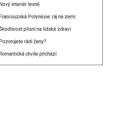
Nový interiér levně
Francouzská Polynésie: ráj na zemi
Škodlivost plísní na lidské zdraví
Pozorujete rádi ženy?
Romantická chvíle přichází