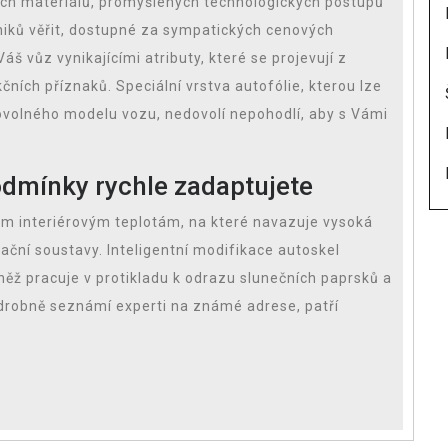
ních materiálů, promyšlených technologických postupů
niků věřit, dostupné za sympatických cenových
š vůz vynikajícími atributy, které se projevují z
kčních příznaků. Speciální vrstva autofólie, kterou lze
ovolného modelu vozu, nedovolí nepohodlí, aby s Vámi
odmínky rychle zadaptujete
kým interiérovým teplotám, na které navazuje vysoká
zační soustavy. Inteligentní modifikace autoskel
ěž pracuje v protikladu k odrazu slunečních paprsků a
drobně seznámí experti na známé adrese, patří