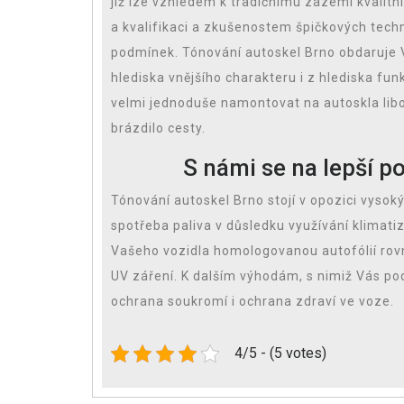
jíž lze vzhledem k tradičnímu zázemí kvalit
a kvalifikaci a zkušenostem špičkových tech
podmínek. Tónování autoskel Brno obdaruje Vá
hlediska vnějšího charakteru i z hlediska fun
velmi jednoduše namontovat na autoskla lib
brázdilo cesty.
S námi se na lepší p
Tónování autoskel Brno
stojí v opozici vyso
spotřeba paliva v důsledku využívání klimati
Vašeho vozidla homologovanou autofólií rovn
UV záření. K dalším výhodám, s nimiž Vás po
ochrana soukromí i ochrana zdraví ve voze.
4/5 - (5 votes)