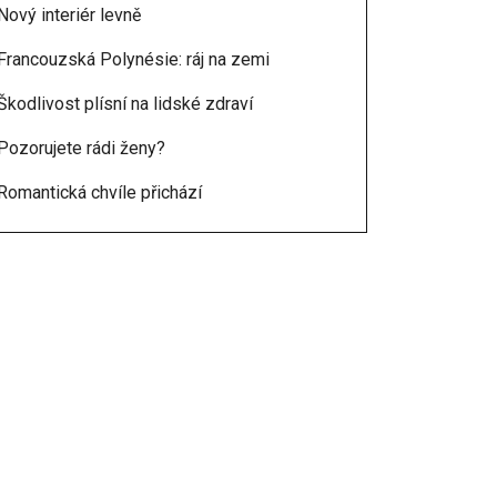
Nový interiér levně
Francouzská Polynésie: ráj na zemi
Škodlivost plísní na lidské zdraví
Pozorujete rádi ženy?
Romantická chvíle přichází