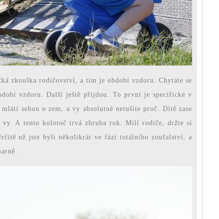
žká zkouška rodičovství, a tím je období vzdoru. Chytáte se
obí vzdoru. Další ještě přijdou. To první je specifické v
, mlátí sebou o zem, a vy absolutně netušíte proč. Dítě zase
y. A tento kolotoč trvá zhruba rok. Milí rodiče, držte si
čitě už jste byli několikrát ve fázi totálního zoufalství, a
marně.