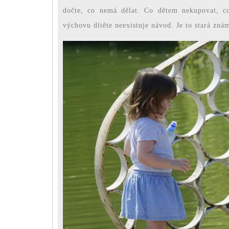
dočte, co nemá dělat. Co dětem nekupovat, co
výchovu dítěte neexistuje návod. Je to stará zn