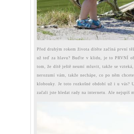
Před druhým rokem života dítěte začíná první tě
už teď za hlavu? Buďte v klidu, je to PRVNÍ obd
tom, že dítě ještě neumí mluvit, takže se vzteká
nerozumí vám, takže nechápe, co po něm chcete v
klobouky. Je toto rozkošné období už i u vás? Ur
začali jste hledat rady na internetu. Ale nejspíš 