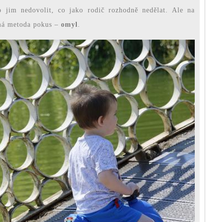
 jim nedovolit, co jako rodič rozhodně nedělat. Ale na
ámá metoda pokus –
omyl
.