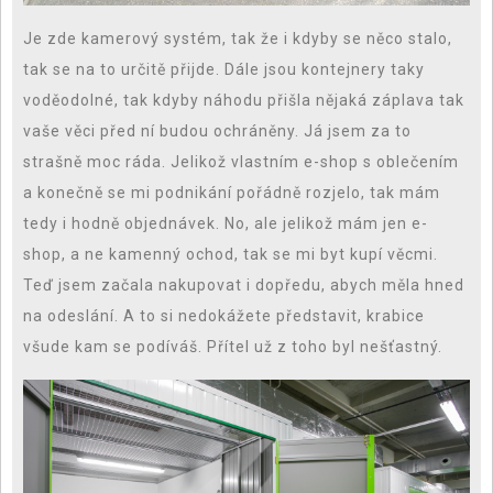
Je zde kamerový systém, tak že i kdyby se něco stalo,
tak se na to určitě přijde. Dále jsou kontejnery taky
voděodolné, tak kdyby náhodu přišla nějaká záplava tak
vaše věci před ní budou ochráněny. Já jsem za to
strašně moc ráda. Jelikož vlastním e-shop s oblečením
a konečně se mi podnikání pořádně rozjelo, tak mám
tedy i hodně objednávek. No, ale jelikož mám jen e-
shop, a ne kamenný ochod, tak se mi byt kupí věcmi.
Teď jsem začala nakupovat i dopředu, abych měla hned
na odeslání. A to si nedokážete představit, krabice
všude kam se podíváš. Přítel už z toho byl nešťastný.