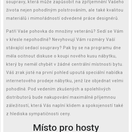
soupravy, která může zapůsobit na zpříjemnění Vašeho
života nejen pohodlným polstrováním, ale také kvalitou
materiálů i mimořádností odvedené práce designérů.
Patří Vaše pohovka do množiny veteránů? Sedí se Vám
v křesle nepohodlně? Nevyhovují Vám rozměry Vaší
stávající
sedací soupravy
? Pak by se na programu dne
měla ocitnout diskuse o koupi nového kusu nábytku,
který by neměl chybět v žádné centrální místnosti bytu.
Váš zrak jistě na první pohled upoutá speciální nabídka
internetového prodeje nábytku, jenž lze objednat velmi
pohodlně. Pod vedením zkušených a spolehlivých
distributorů bude nakupování maximálně příjemnou
záležitostí, která Vás naplní klidem a spokojeností také
z hlediska sympatičnosti ceny.
Místo pro hosty