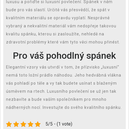
luxusu a pořiďte si
luxusní povlečení
. Spánek v něm
bude pro vás slastí. Určitě vás přesvědčí, že spát v
kvalitním materiálu se opravdu vyplatí. Nesprávně
vybraný a nekvalitní materiál vám nedopřeje takovou
kvalitu spánku, kterou si zasloužíte, nehledě na
zdravotní problémy které vám tyto věci mohou přinést.
Pro váš pohodlný spánek
Elegantní vzory vás utvrdí v tom, že přízvisko „luxusní“
nemá toto ložní prádlo náhodou. Jeho hedvábná vlákna
vás pohladí po těle a vy tak budete usínat s blaženým
úsměvem na rtech. Luxusního povlečení se už jen tak
nezbavíte a bude vaším společníkem pro mnoho
nádherných nocí. Investujte do svého kvalitního spánku.
5/5 - (1 vote)