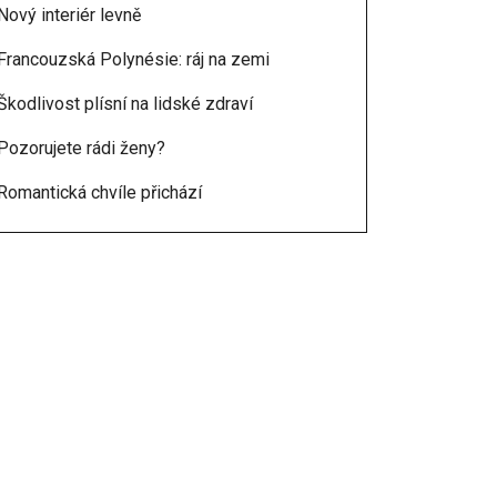
Nový interiér levně
Francouzská Polynésie: ráj na zemi
Škodlivost plísní na lidské zdraví
Pozorujete rádi ženy?
Romantická chvíle přichází