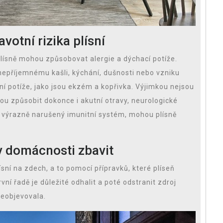
avotní rizika plísní
Plísně mohou způsobovat alergie a dýchací potíže.
 k nepříjemnému kašli, kýchání, dušnosti nebo vzniku
 potíže, jako jsou ekzém a kopřivka. Výjimkou nejsou
ou způsobit dokonce i akutní otravy, neurologické
mají výrazně narušený imunitní systém, mohou plísně
 v domácnosti zbavit
sní na zdech, a to pomocí přípravků, které plíseň
rvní řadě je důležité odhalit a poté odstranit zdroj
neobjevovala.