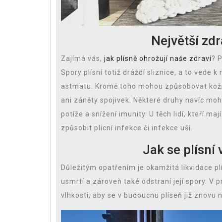
Největší zdr
Zajímá vás,
jak plísně ohrožují naše zdraví
? 
Spory plísní totiž dráždí sliznice, a to vede
astmatu. Kromě toho mohou způsobovat kožní
ani záněty spojivek. Některé druhy navíc moh
potíže a snížení imunity. U těch lidí, kteří 
způsobit plicní infekce či infekce uší.
Jak se plísní
Důležitým opatřením je okamžitá likvidace plí
usmrtí a zároveň také odstraní její spory. V p
vlhkosti, aby se v budoucnu plíseň již znovu 