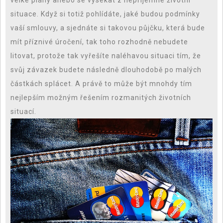
velké plány anebo se vysekat z nepříjemné životní
situace. Když si totiž pohlídáte, jaké budou podmínky
vaší smlouvy, a sjednáte si takovou půjčku, která bude
mít příznivé úročení, tak toho rozhodně nebudete
litovat, protože tak vyřešíte naléhavou situaci tím, že
svůj závazek budete následně dlouhodobě po malých
částkách splácet. A právě to může být mnohdy tím
nejlepším možným řešením rozmanitých životních
situací.