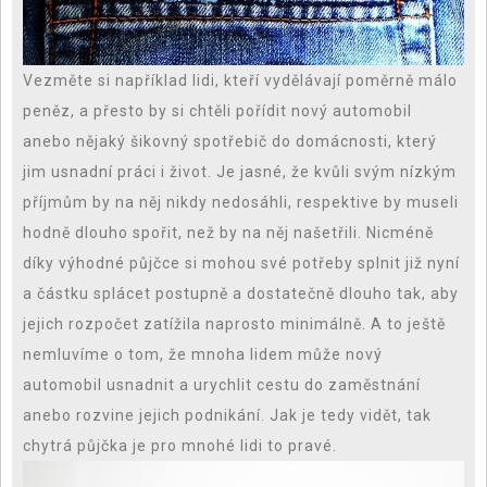
Vezměte si například lidi, kteří vydělávají poměrně málo
peněz, a přesto by si chtěli pořídit nový automobil
anebo nějaký šikovný spotřebič do domácnosti, který
jim usnadní práci i život. Je jasné, že kvůli svým nízkým
příjmům by na něj nikdy nedosáhli, respektive by museli
hodně dlouho spořit, než by na něj našetřili. Nicméně
díky výhodné půjčce si mohou své potřeby splnit již nyní
a částku splácet postupně a dostatečně dlouho tak, aby
jejich rozpočet zatížila naprosto minimálně. A to ještě
nemluvíme o tom, že mnoha lidem může nový
automobil usnadnit a urychlit cestu do zaměstnání
anebo rozvine jejich podnikání. Jak je tedy vidět, tak
chytrá půjčka je pro mnohé lidi to pravé.