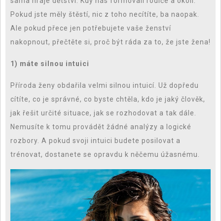
sama hraje dětství. Kdy nás formovali rodiče a okolí.
Pokud jste měly štěstí, nic z toho necítíte, ba naopak.
Ale pokud přece jen potřebujete vaše ženství
nakopnout, přečtěte si, proč být ráda za to, že jste žena!
1) máte silnou intuici
Příroda ženy obdařila velmi silnou intuicí. Už dopředu
cítíte, co je správné, co byste chtěla, kdo je jaký člověk,
jak řešit určité situace, jak se rozhodovat a tak dále.
Nemusíte k tomu provádět žádné analýzy a logické
rozbory. A pokud svoji intuici budete posilovat a
trénovat, dostanete se opravdu k něčemu úžasnému.