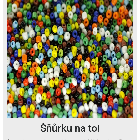
Šňůrku na to!