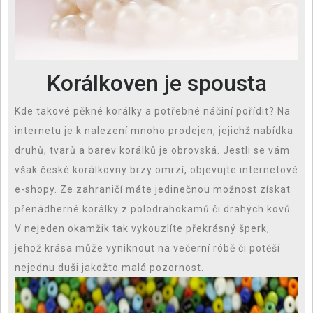
Korálkoven je spousta
Kde takové pěkné korálky a potřebné náčiní pořídit? Na
internetu je k nalezení mnoho prodejen, jejichž nabídka
druhů, tvarů a barev korálků je obrovská. Jestli se vám
však české korálkovny brzy omrzí, objevujte internetové
e-shopy. Ze zahraničí máte jedinečnou možnost získat
přenádherné korálky z polodrahokamů či drahých kovů.
V nejeden okamžik tak vykouzlíte překrásný šperk,
jehož krása může vyniknout na večerní róbě či potěší
nejednu duši jakožto malá pozornost.