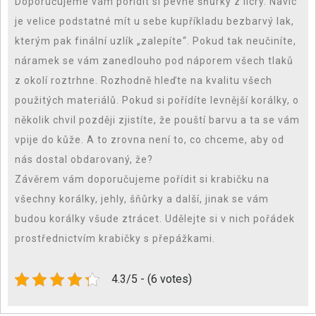
Doporučujeme vám pořídit si pevné šňůrky z licry. Navíc
je velice podstatné mít u sebe kupříkladu bezbarvý lak,
kterým pak finální uzlík „zalepíte“. Pokud tak neučiníte,
náramek se vám zanedlouho pod náporem všech tlaků
z okolí roztrhne. Rozhodně hleďte na kvalitu všech
použitých materiálů. Pokud si pořídíte levnější korálky, o
několik chvil později zjistíte, že pouští barvu a ta se vám
vpije do kůže. A to zrovna není to, co chceme, aby od
nás dostal obdarovaný, že?
Závěrem vám doporučujeme pořídit si krabičku na
všechny korálky, jehly, šňůrky a další, jinak se vám
budou korálky všude ztrácet. Udělejte si v nich pořádek
prostřednictvím krabičky s přepážkami.
4.3/5 - (6 votes)