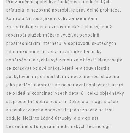
Pro zaručení spolehlivé funkčnosti medicínských
přístrojů je nezbytné podrobit je pravidelné prohlídce.
Kontrolu činnosti jakéhokoliv zařízení Vám
zprostředkuje servis zdravotnické techniky, jehož
repertoár služeb můžete využívat pohodlně
prostřednictvím internetu. V doprovodu skutečných
odborníků bude
servis zdravotnické techniky
nenáročnou a rychle vyřízenou záležitostí. Nenechejte
se zdržovat od své práce, která je v souvislosti s
poskytováním pomoci lidem v nouzi nemoci chápána
jako poslání, a obraťte se na seriózní společnost, která
se o ideální koordinaci všech detailů i celku objednávky
stoprocentně dobře postará. Dokonalá image služeb
specializovaného dodavatele jednoznačně na trhu
boduje. Nečiňte žádné ústupky, ale v oblasti
bezvadného fungování medicínských technologií