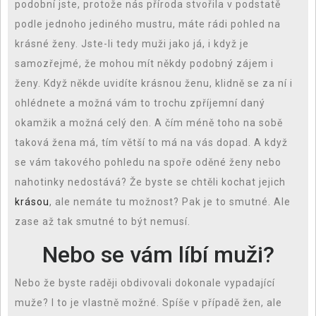
podobní jste, protože nás příroda stvořila v podstatě
podle jednoho jediného mustru, máte rádi pohled na
krásné ženy. Jste-li tedy muži jako já, i když je
samozřejmé, že mohou mít někdy podobný zájem i
ženy. Když někde uvidíte krásnou ženu, klidně se za ní i
ohlédnete a možná vám to trochu zpříjemní daný
okamžik a možná celý den. A čím méně toho na sobě
taková žena má, tím větší to má na vás dopad. A když
se vám takového pohledu na spoře oděné ženy nebo
nahotinky nedostává? Že byste se chtěli kochat jejich
krásou
, ale nemáte tu možnost? Pak je to smutné. Ale
zase až tak smutné to být nemusí.
Nebo se vám líbí muži?
Nebo že byste raději obdivovali dokonale vypadající
muže? I to je vlastně možné. Spíše v případě žen, ale