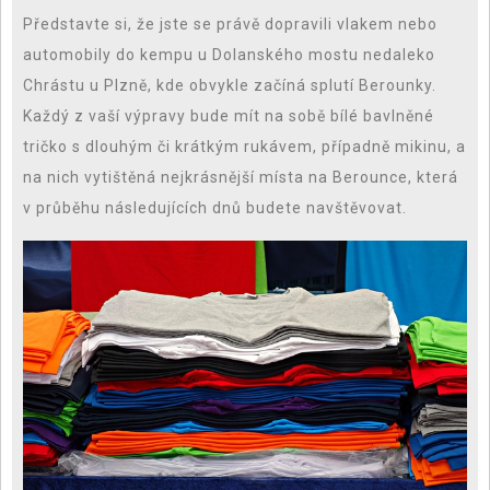
Představte si, že jste se právě dopravili vlakem nebo
automobily do kempu u Dolanského mostu nedaleko
Chrástu u Plzně, kde obvykle začíná splutí Berounky.
Každý z vaší výpravy bude mít na sobě bílé bavlněné
tričko s dlouhým či krátkým rukávem, případně mikinu, a
na nich vytištěná nejkrásnější místa na Berounce, která
v průběhu následujících dnů budete navštěvovat.