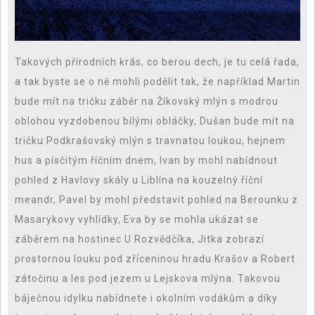
Takových přírodních krás, co berou dech, je tu celá řada,
a tak byste se o ně mohli podělit tak, že například Martin
bude mít na tričku záběr na Žíkovský mlýn s modrou
oblohou vyzdobenou bílými obláčky, Dušan bude mít na
tričku Podkrašovský mlýn s travnatou loukou, hejnem
hus a písčitým říčním dnem, Ivan by mohl nabídnout
pohled z Havlovy skály u Liblína na kouzelný říční
meandr, Pavel by mohl představit pohled na Berounku z
Masarykovy vyhlídky, Eva by se mohla ukázat se
záběrem na hostinec U Rozvědčíka, Jitka zobrazí
prostornou louku pod zříceninou hradu Krašov a Robert
zátočinu a les pod jezem u Lejskova mlýna.
Takovou
báječnou idylku nabídnete i okolním vodákům a díky