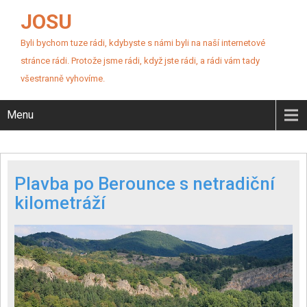
JOSU
Byli bychom tuze rádi, kdybyste s námi byli na naší internetové
stránce rádi. Protože jsme rádi, když jste rádi, a rádi vám tady
všestranně vyhovíme.
Menu
Plavba po Berounce s netradiční
kilometráží