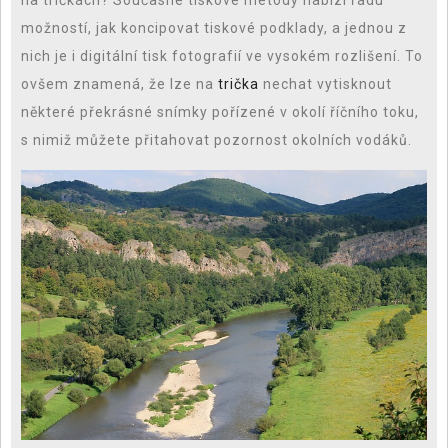
na tričkách?
Současné tiskové metody nabízí řadu
možností, jak koncipovat tiskové podklady, a jednou z
nich je i digitální tisk fotografií ve vysokém rozlišení. To
ovšem znamená, že lze na
trička
nechat vytisknout
některé překrásné snímky pořízené v okolí říčního toku,
s nimiž můžete přitahovat pozornost okolních vodáků.