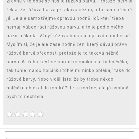
zrovna v té době se nosila růžová barva. Protože jsem si
řekla, že růžová barva je taková něžná, a to jsem přesně
já. Je ale samozřejmě opravdu hodně lidí, kteří třeba
nemají vůbec rádi růžovou barvu, a to je podle mého
názoru škoda. Vždyť růžová barva je opravdu nádherná.
Myslím si, že je ale zase hodně žen, který dávají právě
růžové barvě přednost, protože je to taková něžná
barva. A třeba když se narodí miminko a je to holčička,
tak tuhle malou holčičku tohle miminko oblékají také do
růžové barvy. Nebo viděli jste, že by třeba někdo
holčičku oblékal do modré? Je to možné, ale já osobně
bych to nechtěla.