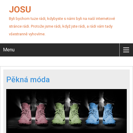
JOSU
Byli bychom tuze rádi, kdybyste s námi byli na naší internetové
stránce rádi. Protože jsme rádi, když jste rádi, a rádi vám tady
všestranně vyhovíme.
Menu
Pěkná móda