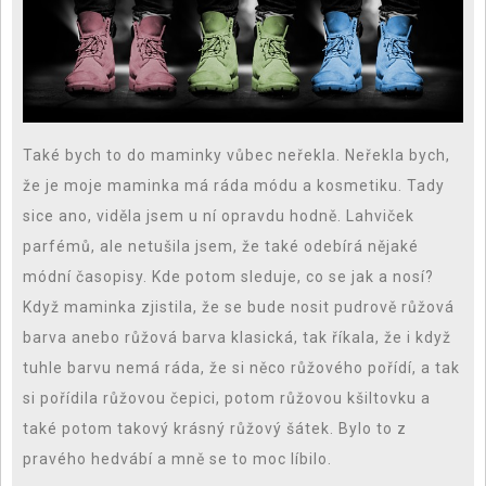
Také bych to do maminky vůbec neřekla. Neřekla bych,
že je moje maminka má ráda módu a kosmetiku. Tady
sice ano, viděla jsem u ní opravdu hodně. Lahviček
parfémů, ale netušila jsem, že také odebírá nějaké
módní časopisy. Kde potom sleduje, co se jak a nosí?
Když maminka zjistila, že se bude nosit pudrově růžová
barva anebo růžová barva klasická, tak říkala, že i když
tuhle barvu nemá ráda, že si něco růžového pořídí, a tak
si pořídila růžovou čepici, potom růžovou kšiltovku a
také potom takový krásný růžový šátek. Bylo to z
pravého hedvábí a mně se to moc líbilo.