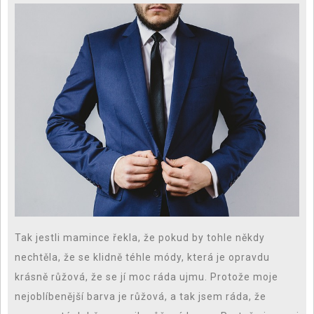
Tak jestli mamince řekla, že pokud by tohle někdy
nechtěla, že se klidně téhle módy, která je opravdu
krásně růžová, že se jí moc ráda ujmu. Protože moje
nejoblíbenější barva je růžová, a tak jsem ráda, že