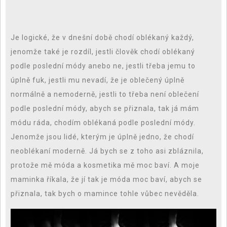
Je logické, že v dnešní době chodí oblékaný každý,
jenomže také je rozdíl, jestli člověk chodí oblékaný
podle poslední módy anebo ne, jestli třeba jemu to
úplně fuk, jestli mu nevadí, že je oblečený úplně
normálně a nemoderně, jestli to třeba není oblečení
podle poslední módy, abych se přiznala, tak já mám
módu ráda, chodím oblékaná podle poslední módy.
Jenomže jsou lidé, kterým je úplně jedno, že chodí
neoblékaní moderně. Já bych se z toho asi zbláznila,
protože mě móda a kosmetika mě moc baví. A moje
maminka říkala, že jí tak je móda moc baví, abych se
přiznala, tak bych o mamince tohle vůbec nevěděla.