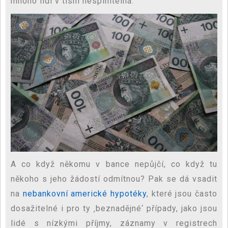
mnoho lidí v tísni nesplnitelná.
A co když někomu v bance nepůjčí, co když tu
někoho s jeho žádostí odmítnou? Pak se dá vsadit
na
nebankovní americké hypotéky
, které jsou často
dosažitelné i pro ty ‚beznadějné‘ případy, jako jsou
lidé s nízkými příjmy, záznamy v registrech