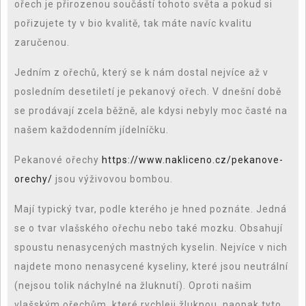
ořech je přirozenou součástí tohoto světa a pokud si
pořizujete ty v bio kvalitě, tak máte navíc kvalitu
zaručenou.
Jedním z ořechů, který se k nám dostal nejvíce až v
posledním desetiletí je pekanový ořech. V dnešní době
se prodávají zcela běžně, ale kdysi nebyly moc časté na
našem každodenním jídelníčku.
Pekanové ořechy
https://www.nakliceno.cz/pekanove-
orechy/
jsou výživovou bombou.
Mají typický tvar, podle kterého je hned poznáte. Jedná
se o tvar vlašského ořechu nebo také mozku. Obsahují
spoustu nenasycených mastných kyselin. Nejvíce v nich
najdete mono nenasycené kyseliny, které jsou neutrální
(nejsou tolik náchylné na žluknutí). Oproti našim
vlašským ořechům, které rychleji žluknou, naopak tyto