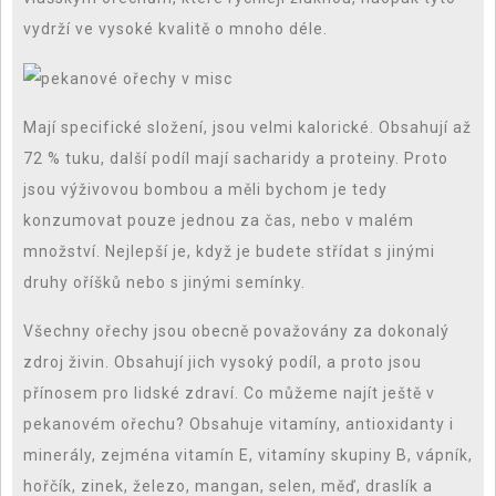
vydrží ve vysoké kvalitě o mnoho déle.
Mají specifické složení, jsou velmi kalorické. Obsahují až
72 % tuku, další podíl mají sacharidy a proteiny. Proto
jsou výživovou bombou a měli bychom je tedy
konzumovat pouze jednou za čas, nebo v malém
množství. Nejlepší je, když je budete střídat s jinými
druhy oříšků nebo s jinými semínky.
Všechny ořechy jsou obecně považovány za dokonalý
zdroj živin. Obsahují jich vysoký podíl, a proto jsou
přínosem pro lidské zdraví. Co můžeme najít ještě v
pekanovém ořechu? Obsahuje vitamíny, antioxidanty i
minerály, zejména vitamín E, vitamíny skupiny B, vápník,
hořčík, zinek, železo, mangan, selen, měď, draslík a