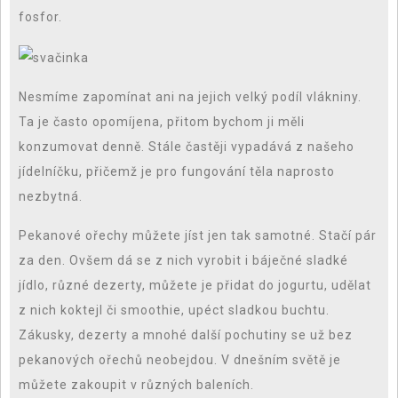
fosfor.
Nesmíme zapomínat ani na jejich velký podíl vlákniny.
Ta je často opomíjena, přitom bychom ji měli
konzumovat denně. Stále častěji vypadává z našeho
jídelníčku, přičemž je pro fungování těla naprosto
nezbytná.
Pekanové ořechy můžete jíst jen tak samotné. Stačí pár
za den. Ovšem dá se z nich vyrobit i báječné sladké
jídlo, různé dezerty, můžete je přidat do jogurtu, udělat
z nich koktejl či smoothie, upéct sladkou buchtu.
Zákusky, dezerty a mnohé další pochutiny se už bez
pekanových ořechů neobejdou. V dnešním světě je
můžete zakoupit v různých baleních.