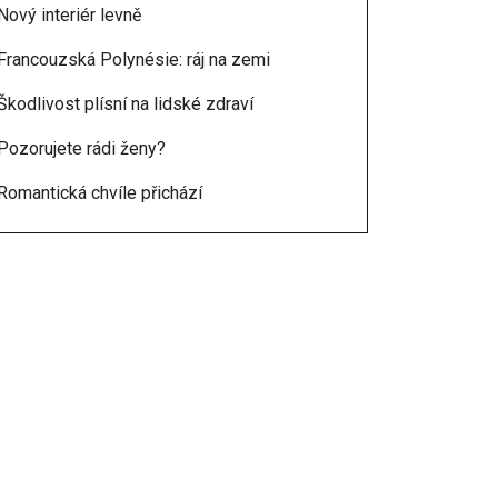
Nový interiér levně
Francouzská Polynésie: ráj na zemi
Škodlivost plísní na lidské zdraví
Pozorujete rádi ženy?
Romantická chvíle přichází