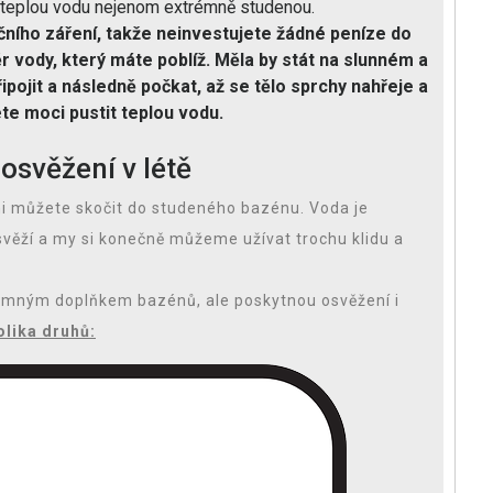
 teplou vodu nejenom extrémně studenou.
ního záření, takže neinvestujete žádné peníze do
 vody, který máte poblíž. Měla by stát na slunném a
pojit a následně počkat, až se tělo sprchy nahřeje a
te moci pustit teplou vodu.
osvěžení v létě
dni můžete skočit do studeného bazénu. Voda je
svěží a my si konečně můžeme užívat trochu klidu a
emným doplňkem bazénů, ale poskytnou osvěžení i
olika druhů: