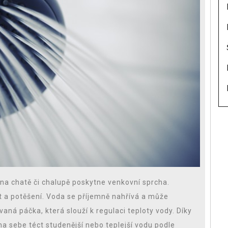
na chatě či chalupě poskytne venkovní sprcha.
st a potěšení. Voda se příjemně nahřívá a může
aná páčka, která slouží k regulaci teploty vody. Díky
a sebe téct studenější nebo teplejší vodu podle