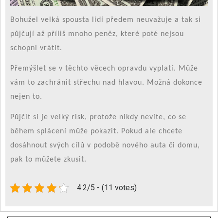
Bohužel velká spousta lidí předem neuvažuje a tak si
půjčují až příliš mnoho peněz, které poté nejsou
schopni vrátit.
Přemýšlet se v těchto věcech opravdu vyplatí. Může
vám to zachránit střechu nad hlavou. Možná dokonce
nejen to.
Půjčit si je velký risk, protože nikdy nevíte, co se
během splácení může pokazit. Pokud ale chcete
dosáhnout svých cílů v podobě nového auta či domu,
pak to můžete zkusit.
4.2/5 - (11 votes)