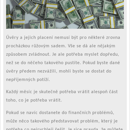
Úvěry a jejich placení nemusí být pro některé zrovna
procházkou růžovým sadem. Vše se dá ale nějakým
způsobem zvládnout. Je ale potřeba myslet dopředu,
než se do něčeho takového pustíte. Pokud byste dané
úvěry předem nezvážili, mohli byste se dostat do
nepříjemných potíží.
Každý měsíc je skutečně potřeba vrátit alespoň část
toho, co je potřeba vrátit.
Pokud se navíc dostanete do finančních problémů,
může něco takového představovat problém, který je
potřeba co nejrychleji řešit. Je sice pravda, že můžete