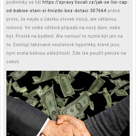
podmínky se liší
https://zpravy.tiscali.cz/jak-se-lisi-cap-
od-babise-stavi-si-hnizdo-bez-dotaci-307664
právě
proto, že nejde o částku stovek tisíců, ale většinou
milionů. Ve velké většině případů na nový dům, nebo
byt. Prostě na bydlení. Ale nemusí to nutně být jen na
to. Existují takzvané neúčelové hypotéky, které jsou
nyní zcela běžnou záležitostí. Zde lze použít peníze na
cokoli.