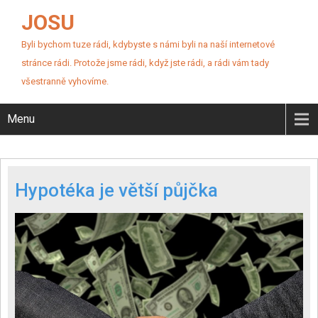
JOSU
Byli bychom tuze rádi, kdybyste s námi byli na naší internetové
stránce rádi. Protože jsme rádi, když jste rádi, a rádi vám tady
všestranně vyhovíme.
Menu
Hypotéka je větší půjčka