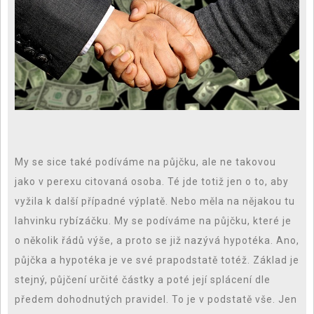
My se sice také podíváme na půjčku, ale ne takovou
jako v perexu citovaná osoba. Té jde totiž jen o to, aby
vyžila k další případné výplatě. Nebo měla na nějakou tu
lahvinku rybízáčku. My se podíváme na půjčku, které je
o několik řádů výše, a proto se již nazývá hypotéka. Ano,
půjčka a hypotéka je ve své prapodstatě totéž. Základ je
stejný, půjčení určité částky a poté její splácení dle
předem dohodnutých pravidel. To je v podstatě vše. Jen