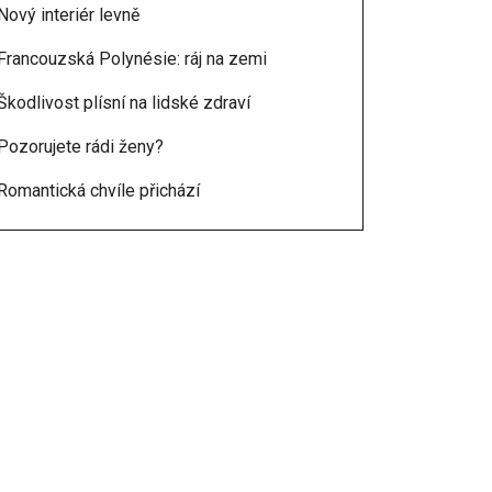
Nový interiér levně
Francouzská Polynésie: ráj na zemi
Škodlivost plísní na lidské zdraví
Pozorujete rádi ženy?
Romantická chvíle přichází