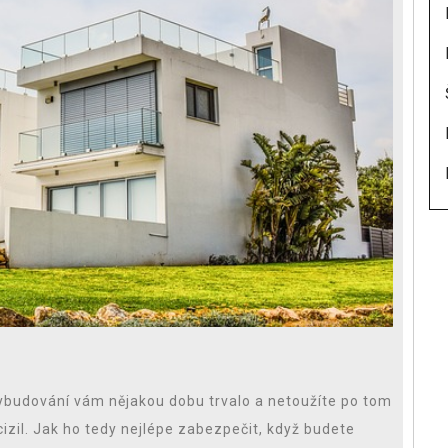
vybudování vám nějakou dobu trvalo a netoužíte po tom
cizil. Jak ho tedy nejlépe zabezpečit, když budete