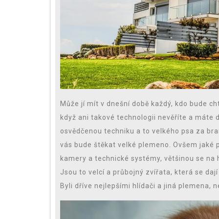
Může jí mít v dnešní době každý, kdo bude cht
když ani takové technologii nevěříte a máte d
osvědčenou techniku a to velkého psa za bran
vás bude štěkat velké plemeno.
Ovšem jaké pl
kamery a technické systémy, většinou se na h
Jsou to velcí a průbojný zvířata, která se daj
Byli dříve nejlepšími hlídači a jiná plemena, n