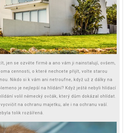
ít, jen se ozvěte firmě a ano vám ji nainstalují, ovšem,
oma cennosti, o které nechcete přijít, volte starou
ou. Nikdo si k vám ani netroufne, když už z dálky na
emeno je nejlepší na hlídání? Když ještě nebyli hlídací
lídání volil německý ovčák, který dům dokázal ohlídat.
í vycvičit na ochranu majetku, ale i na ochranu vaší.
ebyla tolik rozšířená.