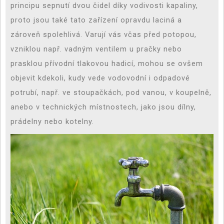
principu sepnutí dvou čidel díky vodivosti kapaliny,
proto jsou také tato zařízení opravdu laciná a
zároveň spolehlivá. Varují vás včas před potopou,
vzniklou např. vadným ventilem u pračky nebo
prasklou přívodní tlakovou hadicí, mohou se ovšem
objevit kdekoli, kudy vede vodovodní i odpadové
potrubí, např. ve stoupačkách, pod vanou, v koupelně,
anebo v technických místnostech, jako jsou dílny,
prádelny nebo kotelny.