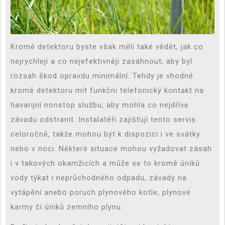
Kromě detektoru byste však měli také vědět, jak co
nejrychleji a co nejefektivněji zasáhnout, aby byl
rozsah škod opravdu minimální. Tehdy je vhodné
kromě detektoru mít funkční telefonický kontakt na
havarijní nonstop službu, aby mohla co nejdříve
závadu odstranit. Instalatéři zajišťují tento servis
celoročně, takže mohou být k dispozici i ve svátky
nebo v noci. Některé situace mohou vyžadovat zásah
i v takových okamžicích a může se to kromě úniků
vody týkat i neprůchodného odpadu, závady na
vytápění anebo poruch plynového kotle, plynové
karmy či úniků zemního plynu.