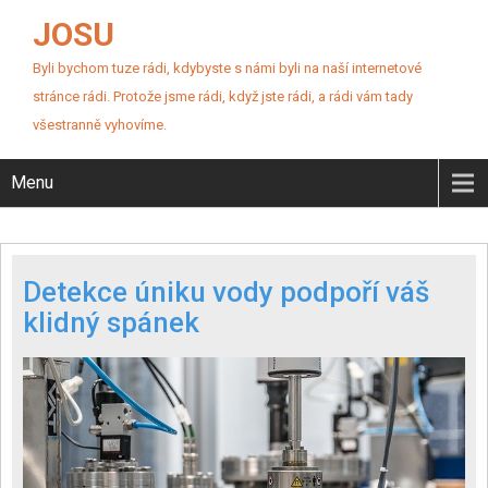
JOSU
Byli bychom tuze rádi, kdybyste s námi byli na naší internetové
stránce rádi. Protože jsme rádi, když jste rádi, a rádi vám tady
všestranně vyhovíme.
Menu
Detekce úniku vody podpoří váš
klidný spánek