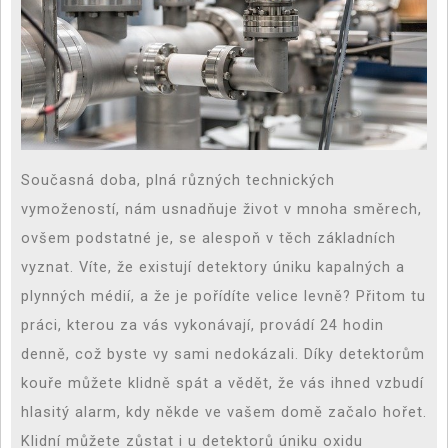
Současná doba, plná různých technických
vymožeností, nám usnadňuje život v mnoha směrech,
ovšem podstatné je, se alespoň v těch základních
vyznat. Víte, že existují detektory úniku kapalných a
plynných médií, a že je pořídíte velice levně? Přitom tu
práci, kterou za vás vykonávají, provádí 24 hodin
denně, což byste vy sami nedokázali. Díky detektorům
kouře můžete klidně spát a vědět, že vás ihned vzbudí
hlasitý alarm, kdy někde ve vašem domě začalo hořet.
Klidní můžete zůstat i u detektorů úniku oxidu