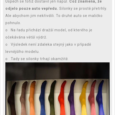
Úspěch se totiž dostavil jen napůl.
Což znamená, že
odjelo pouze auto vepředu.
Silonky se prostě přetrhly.
Ale abychom jim nekřivdili. To druhé auto se maličko
pohnulo.
o Na řadu přichází dražší model, od kterého je
očekávána větší výdrž.
o Výsledek není zdaleka stejný jako v případě
levnějšího modelu.
o Tady se silonky trhají okamžitě.