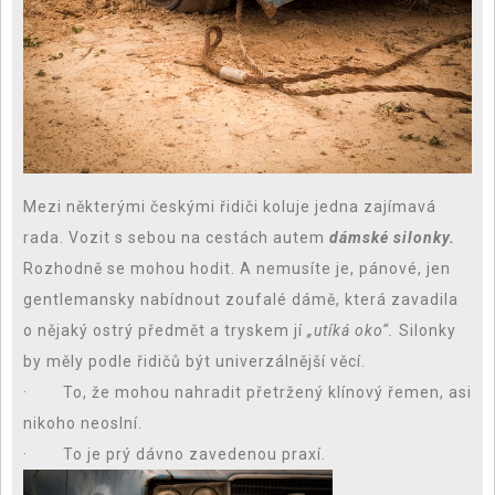
Mezi některými českými řidiči koluje jedna zajímavá
rada. Vozit s sebou na cestách autem
dámské silonky.
Rozhodně se mohou hodit. A nemusíte je, pánové, jen
gentlemansky nabídnout zoufalé dámě, která zavadila
o nějaký ostrý předmět a tryskem jí
„utíká oko“.
Silonky
by měly podle řidičů být univerzálnější věcí.
· To, že mohou nahradit přetržený klínový řemen, asi
nikoho neoslní.
· To je prý dávno zavedenou praxí.