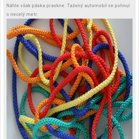
Náhle však páska praskne. Tažený automobil se pohnul
o necelý metr.