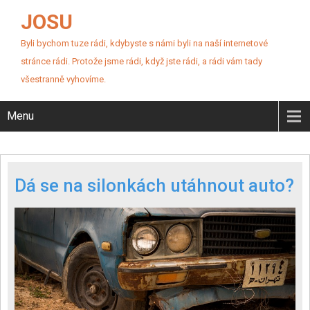
JOSU
Byli bychom tuze rádi, kdybyste s námi byli na naší internetové
stránce rádi. Protože jsme rádi, když jste rádi, a rádi vám tady
všestranně vyhovíme.
Menu
Dá se na silonkách utáhnout auto?