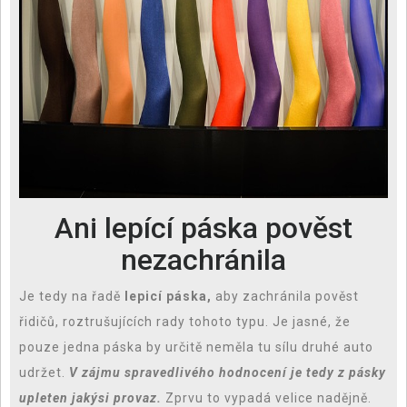
Ani lepící páska pověst
nezachránila
Je tedy na řadě
lepicí páska,
aby zachránila pověst
řidičů, roztrušujících rady tohoto typu. Je jasné, že
pouze jedna páska by určitě neměla tu sílu druhé auto
udržet.
V zájmu spravedlivého hodnocení je tedy z pásky
upleten jakýsi provaz.
Zprvu to vypadá velice nadějně.