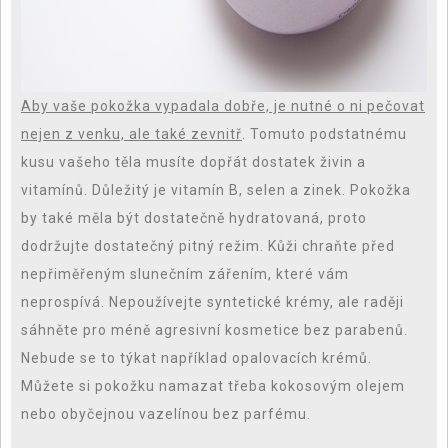
Aby vaše pokožka vypadala dobře, je nutné o ni pečovat
nejen z venku, ale také zevnitř
. Tomuto podstatnému
kusu vašeho těla musíte dopřát dostatek živin a
vitamínů. Důležitý je vitamín B, selen a zinek. Pokožka
by také měla být dostatečně hydratovaná, proto
dodržujte dostatečný pitný režim. Kůži chraňte před
nepřiměřeným slunečním zářením, které vám
neprospívá. Nepoužívejte syntetické krémy, ale raději
sáhněte pro méně agresivní kosmetice bez parabenů.
Nebude se to týkat například opalovacích krémů.
Můžete si pokožku namazat třeba kokosovým olejem
nebo obyčejnou vazelínou bez parfému.