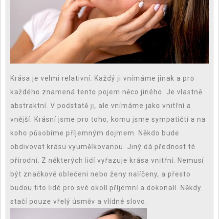
Krása je velmi relativní. Každý ji vnímáme jinak a pro
každého znamená tento pojem něco jiného. Je vlastně
abstraktní. V podstatě ji, ale vnímáme jako vnitřní a
vnější. Krásní jsme pro toho, komu jsme sympatičtí a na
koho působíme příjemným dojmem. Někdo bude
obdivovat krásu vyumělkovanou. Jiný dá přednost té
přírodní. Z některých lidí vyřazuje krása vnitřní. Nemusí
být značkově oblečeni nebo ženy nalíčeny, a přesto
budou tito lidé pro své okolí příjemní a dokonalí. Někdy
stačí pouze vřelý úsměv a vlídné slovo.