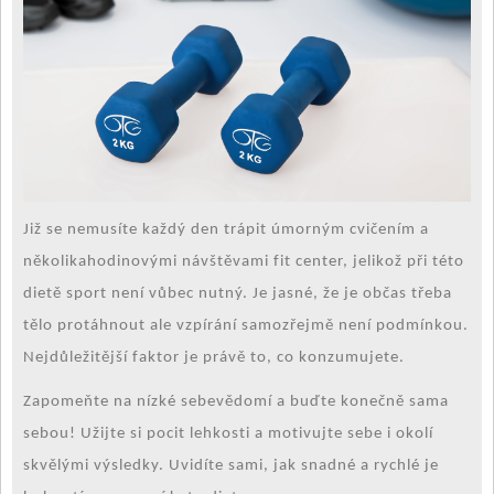
Již se nemusíte každý den trápit úmorným cvičením a
několikahodinovými návštěvami fit center, jelikož při této
dietě sport není vůbec nutný. Je jasné, že je občas třeba
tělo protáhnout ale vzpírání samozřejmě není podmínkou.
Nejdůležitější faktor je právě to, co konzumujete.
Zapomeňte na nízké sebevědomí a buďte konečně sama
sebou! Užijte si pocit lehkosti a motivujte sebe i okolí
skvělými výsledky. Uvidíte sami, jak snadné a rychlé je