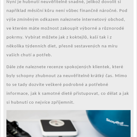
Nyní je hubnutí neuvěřitelně snadné, jelikož dovolit si
například měsíční kůru není vůbec finančně náročné. Pod
výše zmíněným odkazem naleznete internetový obchod,
ve kterém máte možnost zakoupit výborné a různorodé
pokrmy. Vybírat můžete jak z koktejlů, kaší tak i z
několika týdenních diet, přesně sestavených na míru
vašich chutí a potřeb.
Dále zde naleznete recenze spokojených klientek, které
byly schopny zhubnout za neuvěřitelně krátký čas. Mimo
to se tady dozvíte veškeré podrobné a potřebné
informace, jak k samotné dietě přistupovat, co dělat a jak
si hubnutí co nejvíce zpříjemnit.