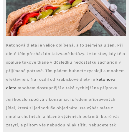
Ketonová dieta je velice oblíbená, a to zejména u žen. Při
dietě tělo přechází do takzvané ketózy. Je to stav, kdy tělo
spaluje tukové tkáně v důsledku nedostatku sacharidů v
přijímané potravě. Tím pádem hubnete rychleji a mnohem
efektivněji. Na rozdíl od krabičkové diety je
ketonová
dieta
mnohem dostupnější a také rychlejší na přípravu.
Její kouzlo spočívá v konzumaci předem připravených
jídel, která si jednoduše objednáte. Na výběr máte z
mnoha chutných, a hlavně výživných pokrmů, které vás
zasytí, a přitom vás nebudou nijak tížit. Nebudete tak