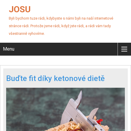
JOSU
Byli bychom tuze rádi, kdybyste s námi byli na naší internetové
stránce rádi. Protože jsme rádi, když jste rádi, a rádi vám tady
všestranně vyhovíme.
Menu
Buďte fit díky ketonové dietě